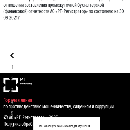
отношении составления промежуточной бухгалтерской
(финансовой) отчетности АО «РТ-Регистратор» по состоянию на 30
09 2021 г.
1
2
3
Горячая линия
4
по противодействию мошенничеству, хищениям и коррупции
5
© АО «РТ-Регистратор», 2025
Политика обработки персональных данных
...
Мы используем файлы cookies для улучшения