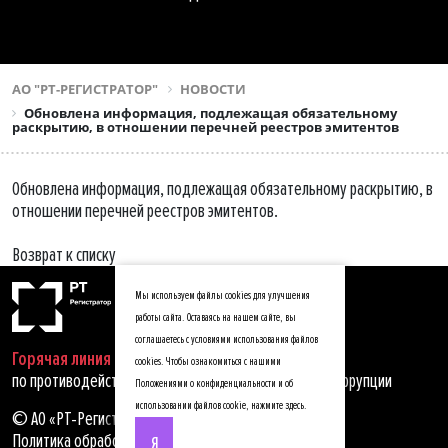
АО "РТ-РЕГИСТРАТОР"
НОВОСТИ
Обновлена информация, подлежащая обязательному
раскрытию, в отношении перечней реестров эмитентов
Обновлена информация, подлежащая обязательному раскрытию, в
отношении перечней реестров эмитентов.
Возврат к списку
Мы используем файлы cookies для улучшения
работы сайта. Оставаясь на нашем сайте, вы
соглашаетесь с условиями использования файлов
Горячая линия
cookies. Чтобы ознакомиться с нашими
по противодействию мошенничеству, хищениям и коррупции
Положениями о конфиденциальности и об
использовании файлов cookie,
нажмите здесь
.
© АО «РТ-Регистратор», 2025
Политика обработки персональных данных
Я