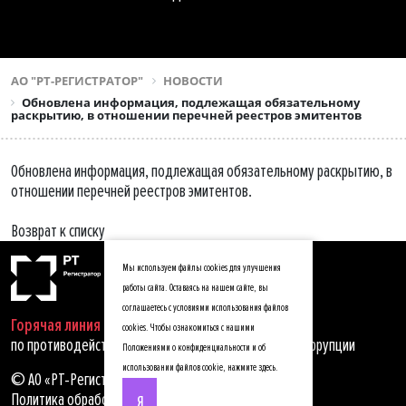
АО "РТ-РЕГИСТРАТОР"
НОВОСТИ
Обновлена информация, подлежащая обязательному
раскрытию, в отношении перечней реестров эмитентов
Обновлена информация, подлежащая обязательному раскрытию, в
отношении перечней реестров эмитентов.
Возврат к списку
Мы используем файлы cookies для улучшения
работы сайта. Оставаясь на нашем сайте, вы
соглашаетесь с условиями использования файлов
Горячая линия
cookies. Чтобы ознакомиться с нашими
по противодействию мошенничеству, хищениям и коррупции
Положениями о конфиденциальности и об
использовании файлов cookie,
нажмите здесь
.
© АО «РТ-Регистратор», 2025
Политика обработки персональных данных
Я