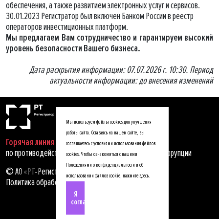
обеспечения, а также развитием электронных услуг и сервисов.
30.01.2023 Регистратор был включен Банком России в реестр
операторов инвестиционных платформ.
Мы предлагаем Вам сотрудничество и гарантируем высокий
уровень безопасности Вашего бизнеса.
Дата раскрытия информации: 07.07.2026 г. 10:30. Период
актуальности информации: до внесения изменений
Мы используем файлы cookies для улучшения
работы сайта. Оставаясь на нашем сайте, вы
Горячая линия
соглашаетесь с условиями использования файлов
по противодействию мошенничеству, хищениям и коррупции
cookies. Чтобы ознакомиться с нашими
Положениями о конфиденциальности и об
© АО «РТ-Регистратор», 2025
использовании файлов cookie,
нажмите здесь
.
Политика обработки персональных данных
Я
согласен