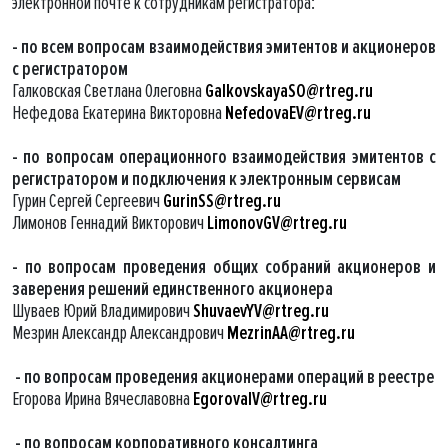
электронной почте к сотрудникам регистратора:
- по всем вопросам взаимодействия эмитентов и акционеров
с регистратором
Галковская Светлана Олеговна
GalkovskayaSO@rtreg.ru
Нефедова Екатерина Викторовна
NefedovaEV@rtreg.ru
- по вопросам операционного взаимодействия эмитентов с
регистратором и подключения к электронным сервисам
Гурин Сергей Сергеевич
GurinSS@rtreg.ru
Лимонов Геннадий Викторович
LimonovGV@rtreg.ru
- по вопросам проведения общих собраний акционеров и
заверения решений единственного акционера
Шуваев Юрий Владимирович
ShuvaevYV@rtreg.ru
Мезрин Александр Александрович
MezrinAA@rtreg.ru
- по вопросам проведения акционерами операций в реестре
Егорова Ирина Вячеславовна
EgorovaIV@rtreg.ru
- по вопросам корпоративного консалтинга