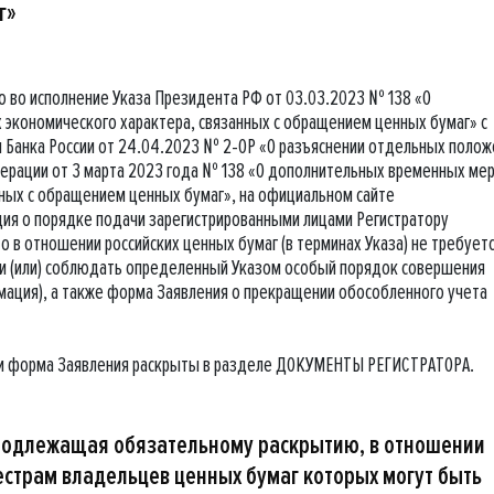
г»
о во исполнение Указа Президента РФ от 03.03.2023 № 138 «О
экономического характера, связанных с обращением ценных бумаг» с
 Банка России от 24.04.2023 № 2-ОР «О разъяснении отдельных полож
ерации от 3 марта 2023 года № 138 «О дополнительных временных ме
нных с обращением ценных бумаг», на официальном сайте
ия о порядке подачи зарегистрированными лицами Регистратору
в отношении российских ценных бумаг (в терминах Указа) не требует
и (или) соблюдать определенный Указом особый порядок совершения
мация), а также форма Заявления о прекращении обособленного учета
и форма Заявления раскрыты в разделе ДОКУМЕНТЫ РЕГИСТРАТОРА.
подлежащая обязательному раскрытию, в отношении
естрам владельцев ценных бумаг которых могут быть