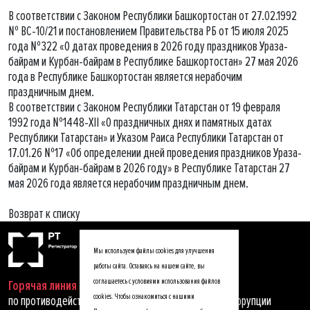
В соответствии с Законом Республики Башкортостан от 27.02.1992
№ ВС-10/21 и постановлением Правительства РБ от 15 июля 2025
года №322 «О датах проведения в 2026 году праздников Ураза-
байрам и Курбан-байрам в Республике Башкортостан» 27 мая 2026
года в Республике Башкортостан является нерабочим
праздничным днем.
В соответствии с Законом Республики Татарстан от 19 февраля
1992 года №1448-XII «О праздничных днях и памятных датах
Республики Татарстан» и Указом Раиса Республики Татарстан от
17.01.26 №17 «Об определении дней проведения праздников Ураза-
байрам и Курбан-байрам в 2026 году» в Республике Татарстан 27
мая 2026 года является нерабочим праздничным днем.
Возврат к списку
Мы используем файлы cookies для улучшения
работы сайта. Оставаясь на нашем сайте, вы
соглашаетесь с условиями использования файлов
Горячая линия
cookies. Чтобы ознакомиться с нашими
по противодействию мошенничеству, хищениям и коррупции