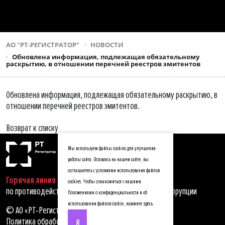
АО "РТ-РЕГИСТРАТОР"
НОВОСТИ
Обновлена информация, подлежащая обязательному
раскрытию, в отношении перечней реестров эмитентов
Обновлена информация, подлежащая обязательному раскрытию, в
отношении перечней реестров эмитентов.
Возврат к списку
Мы используем файлы cookies для улучшения
работы сайта. Оставаясь на нашем сайте, вы
соглашаетесь с условиями использования файлов
Горячая линия
cookies. Чтобы ознакомиться с нашими
по противодействию мошенничеству, хищениям и коррупции
Положениями о конфиденциальности и об
использовании файлов cookie,
нажмите здесь
.
© АО «РТ-Регистратор», 2025
Политика обработки персональных данных
Я