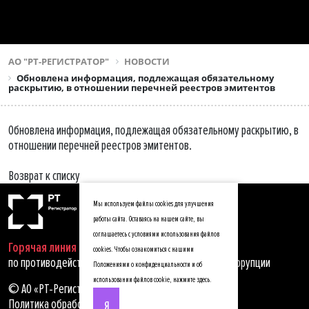
АО "РТ-РЕГИСТРАТОР"
НОВОСТИ
Обновлена информация, подлежащая обязательному
раскрытию, в отношении перечней реестров эмитентов
Обновлена информация, подлежащая обязательному раскрытию, в
отношении перечней реестров эмитентов.
Возврат к списку
Мы используем файлы cookies для улучшения
работы сайта. Оставаясь на нашем сайте, вы
соглашаетесь с условиями использования файлов
Горячая линия
cookies. Чтобы ознакомиться с нашими
по противодействию мошенничеству, хищениям и коррупции
Положениями о конфиденциальности и об
использовании файлов cookie,
нажмите здесь
.
© АО «РТ-Регистратор», 2025
Политика обработки персональных данных
Я