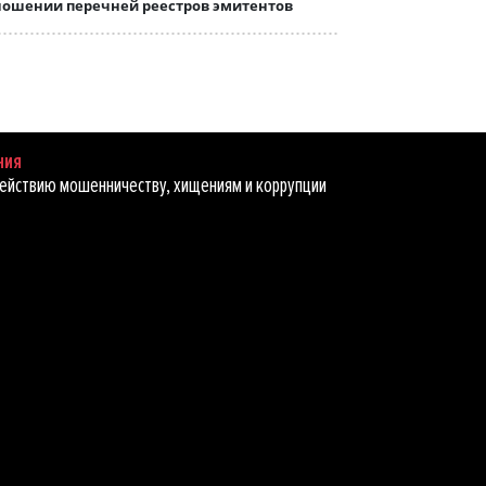
ношении перечней реестров эмитентов
ния
ействию мошенничеству, хищениям и коррупции