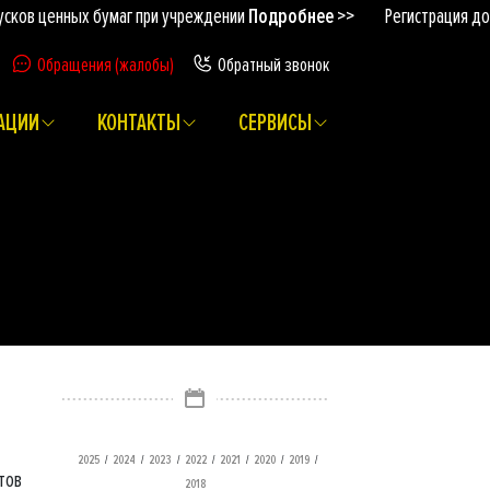
ценных бумаг при учреждении
Подробнее >>
Регистрация дополни
Обращения (жалобы)
Обратный звонок
АЦИИ
КОНТАКТЫ
СЕРВИСЫ
/
/
/
/
/
/
/
2025
2024
2023
2022
2021
2020
2019
тов
2018