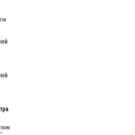
тов
ней
ней
стра
ством
т"