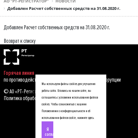
АО "РТ-РЕГИСТРАТОР"
НОВОСТИ
Добавлен Расчет собственных средств на 31.08.2020 г.
Добавлен Расчет собственных средств на 31.08.2020 г.
Возврат к списку
Горячая линия
по противодействию мошенничеству, хищениям и коррупции
Мы используем файлы cookies для улучшения
© АО «РТ-Регистратор», 2025
работы сайта. Оставаясь на нашем сайте, вы
Политика обработки персональных данных
соглашаетесь с условиями использования файлов
cookies. Чтобы ознакомиться с нашими
Положениями о конфиденциальности и об
использовании файлов cookie,
нажмите здесь
.
Я
согласен