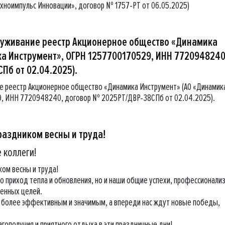
ехноимпульс Инновации», договор № 1757-РТ от 06.05.2025)
служивание реестр Акционерное общество «Динамика
ка Инструмент», ОГРН 1257700170529, ИНН 7720948240
Пб от 02.04.2025).
ие реестр Акционерное общество «Динамика Инструмент» (АО «Динамик
9, ИНН 7720948240, договор № 2025РТ/ДВР-38СПб от 02.04.2025).
раздником весны и труда!
 коллеги!
ком весны и труда!
о приход тепла и обновления, но и наши общие успехи, профессионализ
енных целей.
 более эффективным и значимым, а впереди нас ждут новые победы,
гополучия и приятного отдыха в эти праздничные дни!