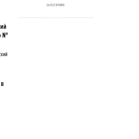
ЗА ВСЕ ВРЕМЯ
кий
р №
ский
 в