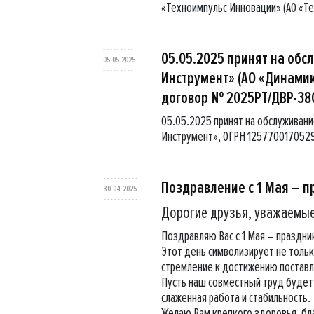
«Техноимпульс Инновации» (АО «Т
05.05.2025 принят на об
05.05.2025
Инструмент» (АО «Динами
договор № 2025РТ/ДВР-38С
05.05.2025 принят на обслуживан
Инструмент», ОГРН 125770017052
Поздравление с 1 Мая – п
30.04.2025
Дорогие друзья, уважаемые
Поздравляю Вас с 1 Мая – праздни
Этот день символизирует не тольк
стремление к достижению поставл
Пусть наш совместный труд будет
слаженная работа и стабильность.
Желаю Вам крепкого здоровья, бла