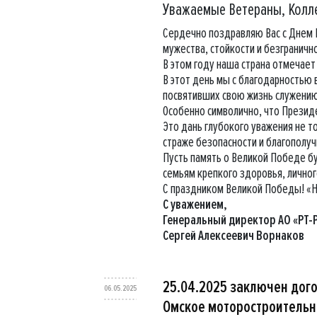
Уважаемые Ветераны, Колле
Сердечно поздравляю Вас с Днем 
мужества, стойкости и безграничн
В этом году наша страна отмечает
В этот день мы с благодарностью
посвятивших свою жизнь служению
Особенно символично, что Президе
Это дань глубокого уважения не то
страже безопасности и благополуч
Пусть память о Великой Победе б
семьям крепкого здоровья, личног
С праздником Великой Победы! «Н
С уважением,
Генеральный директор АО «РТ-
Сергей Алексеевич Ворнаков
25.04.2025 заключен дого
06.05.2025
Омское моторостроительно