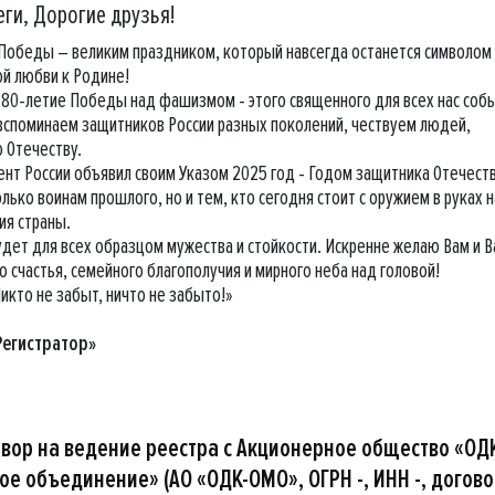
ги, Дорогие друзья!
Победы – великим праздником, который навсегда останется символом
ой любви к Родине!
 80-летие Победы над фашизмом - этого священного для всех нас соб
 вспоминаем защитников России разных поколений, чествуем людей,
 Отечеству.
нт России объявил своим Указом 2025 год - Годом защитника Отечеств
лько воинам прошлого, но и тем, кто сегодня стоит с оружием в руках н
ия страны.
удет для всех образцом мужества и стойкости. Искренне желаю Вам и 
о счастья, семейного благополучия и мирного неба над головой!
икто не забыт, ничто не забыто!»
Регистратор»
вор на ведение реестра с Акционерное общество «ОД
е объединение» (АО «ОДК-ОМО», ОГРН -, ИНН -, догов