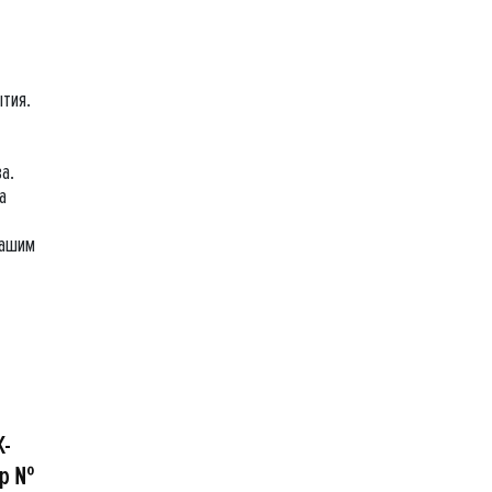
ытия.
а.
а
Вашим
К-
ор №