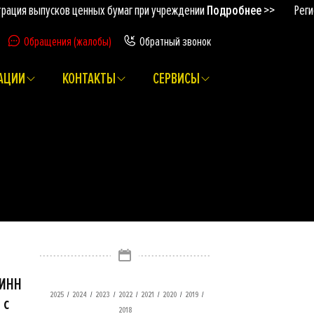
выпусков ценных бумаг при учреждении
Подробнее >>
Регистрация
Обращения (жалобы)
Обратный звонок
АЦИИ
КОНТАКТЫ
СЕРВИСЫ
 ИНН
/
/
/
/
/
/
/
2025
2024
2023
2022
2021
2020
2019
 с
2018