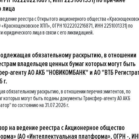
о лица
 ведение реестра с Открытого акционерного общества «Краснощековс
 «Краснощековское ХПП», ОГРН 1022202216871, ИНН 2251001331) по
 юридического лица в связи с его ликвидацией.
подлежащая обязательному раскрытию, в отношении
естрам владельцев ценных бумаг которых могут быть
ер-агенту АО АКБ "НОВИКОМБАНК" и АО "ВТБ Регистра
 г.
я обязательному раскрытию, в отношении перечня эмитентов, по
г которых могут быть поданы документы Трансфер-агенту АО АКБ
тор" по состоянию на 31.07.2026 г.
вор на ведение реестра с Акционерное общество
рма» (АО «Интеллектуальная платформа», ОГРН -, ИНН