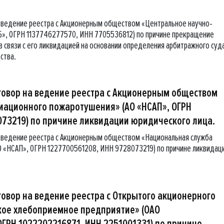
 ведение реестра с Акционерным обществом «Центральное научно-
», ОГРН 1137746277570, ИНН 7705536812) по причине прекращение
 связи с его ликвидацией на основании определения арбитражного суд
ства.
говор на ведение реестра с Акционерным обществом
иационного пожаротушения» (АО «НСАП», ОГРН
073219) по причине ликвидации юридического лица.
 ведение реестра с Акционерным обществом «Национальная служба
 «НСАП», ОГРН 1227700561208, ИНН 9728073219) по причине ликвидац
овор на ведение реестра с Открытого акционерного
ое хлебоприемное предприятие» (ОАО
ГРН 1022202216871, ИНН 2251001331) по причине