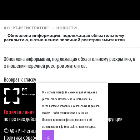
АО "РТ-РЕГИСТРАТОР"
НОВОСТИ
Обновлена информация, подлежащая обязательному
раскрытию, в отношении перечней реестров эмитентов
Обновлена информация, подлежащая обязательному раскрытию, в
отношении перечней реестров эмитентов.
Возврат к списку
Мы используем файлы cookies для улучшения
работы сайта. Оставаясь на нашем сайте, вы
соглашаетесь с условиями использования файлов
Горячая линия
cookies. Чтобы ознакомиться с нашими
по противодействию мошенничеству, хищениям и коррупции
Положениями о конфиденциальности и об
использовании файлов cookie,
нажмите здесь
.
© АО «РТ-Регистратор», 2025
Политика обработки персональных данных
Я