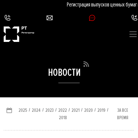
Регистрация выпусков ценных бумаг п
НОВОСТИ
/
/
/
/
/
/
/
ЗА ВСЕ
2025
2024
2023
2022
2021
2020
2019
ВРЕМЯ
2018