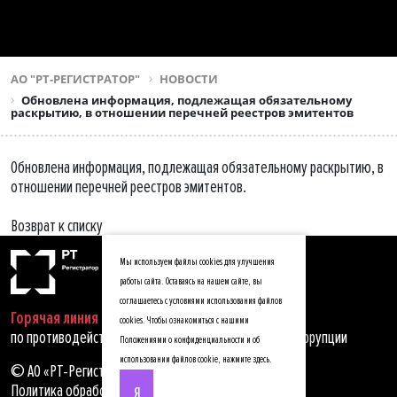
АО "РТ-РЕГИСТРАТОР"
НОВОСТИ
Обновлена информация, подлежащая обязательному
раскрытию, в отношении перечней реестров эмитентов
Обновлена информация, подлежащая обязательному раскрытию, в
отношении перечней реестров эмитентов.
Возврат к списку
Мы используем файлы cookies для улучшения
работы сайта. Оставаясь на нашем сайте, вы
соглашаетесь с условиями использования файлов
Горячая линия
cookies. Чтобы ознакомиться с нашими
по противодействию мошенничеству, хищениям и коррупции
Положениями о конфиденциальности и об
использовании файлов cookie,
нажмите здесь
.
© АО «РТ-Регистратор», 2025
Политика обработки персональных данных
Я