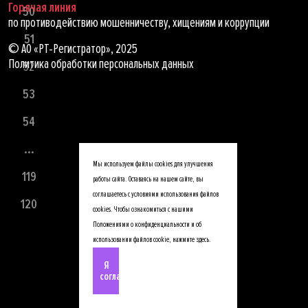
Горячая линия
50
по противодействию мошенничеству, хищениям и коррупции
51
© АО «РТ-Регистратор», 2025
Политика обработки персональных данных
52
53
54
...
Мы используем файлы cookies для улучшения
119
работы сайта. Оставаясь на нашем сайте, вы
соглашаетесь с условиями использования файлов
120
cookies. Чтобы ознакомиться с нашими
Положениями о конфиденциальности и об
использовании файлов cookie,
нажмите здесь
.
Я
согласен