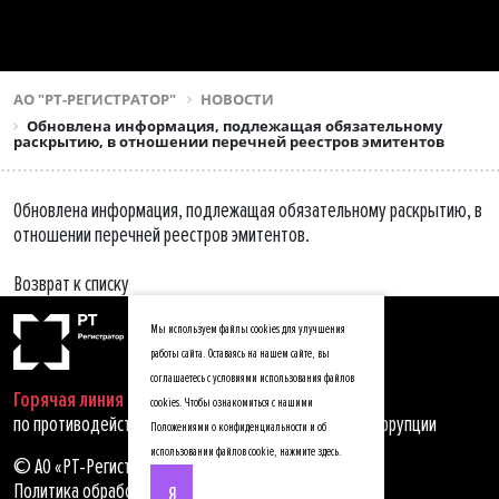
АО "РТ-РЕГИСТРАТОР"
НОВОСТИ
Обновлена информация, подлежащая обязательному
раскрытию, в отношении перечней реестров эмитентов
Обновлена информация, подлежащая обязательному раскрытию, в
отношении перечней реестров эмитентов.
Возврат к списку
Мы используем файлы cookies для улучшения
работы сайта. Оставаясь на нашем сайте, вы
соглашаетесь с условиями использования файлов
Горячая линия
cookies. Чтобы ознакомиться с нашими
по противодействию мошенничеству, хищениям и коррупции
Положениями о конфиденциальности и об
использовании файлов cookie,
нажмите здесь
.
© АО «РТ-Регистратор», 2025
Политика обработки персональных данных
Я