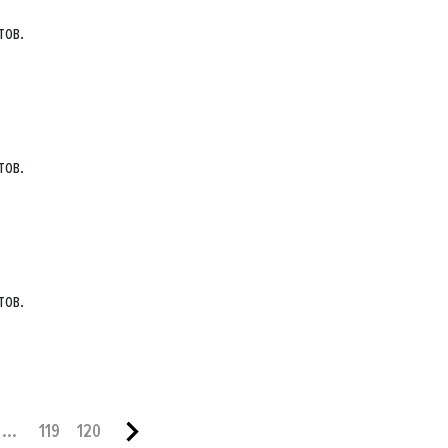
тов.
тов.
тов.
...
119
120