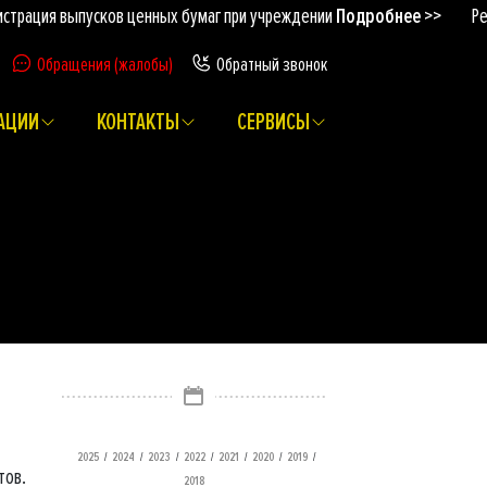
ия выпусков ценных бумаг при учреждении
Подробнее >>
Регистр
Обращения (жалобы)
Обратный звонок
АЦИИ
КОНТАКТЫ
СЕРВИСЫ
/
/
/
/
/
/
/
2025
2024
2023
2022
2021
2020
2019
тов.
2018