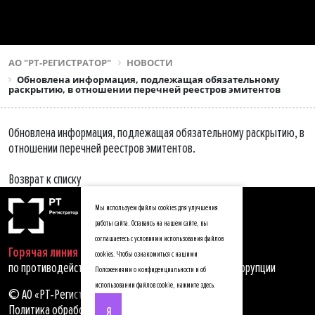
АО "РТ-РЕГИСТРАТОР"
НОВОСТИ
Обновлена информация, подлежащая обязательному
раскрытию, в отношении перечней реестров эмитентов
Обновлена информация, подлежащая обязательному раскрытию, в
отношении перечней реестров эмитентов.
Возврат к списку
Мы используем файлы cookies для улучшения
работы сайта. Оставаясь на нашем сайте, вы
соглашаетесь с условиями использования файлов
Горячая линия
cookies. Чтобы ознакомиться с нашими
по противодействию мошенничеству, хищениям и коррупции
Положениями о конфиденциальности и об
использовании файлов cookie,
нажмите здесь
.
© АО «РТ-Регистратор», 2025
Политика обработки персональных данных
Я