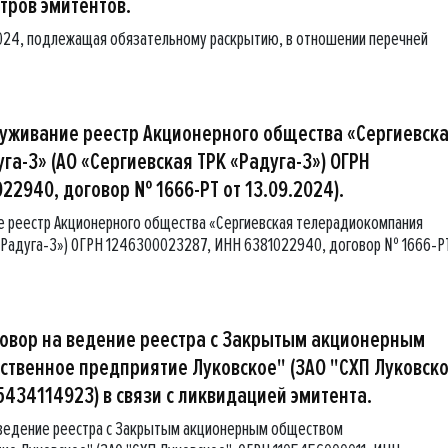
тров эмитентов.
024, подлежащая обязательному раскрытию, в отношении перечней
луживание реестр Акционерного общества «Сергиевск
а-3» (АО «Сергиевская ТРК «Радуга-3») ОГРН
22940, договор № 1666-РТ от 13.09.2024).
ие реестр Акционерного общества «Сергиевская телерадиокомпания
 «Радуга-3») ОГРН 1246300023287, ИНН 6381022940, договор № 1666-Р
говор на ведение реестра с Закрытым акционерным
твенное предприятие Луковское" (ЗАО "СХП Луковско
5434114923) в связи с ликвидацией эмитента.
 ведение реестра с Закрытым акционерным обществом