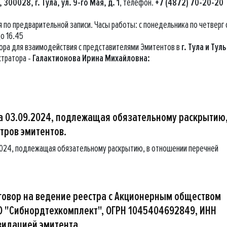
 300028, г. Тула, ул. 9-го Мая, д. 1
, телефон.
+7 (4872) 70-20-20
по предварительной записи. Часы работы: с понедельника по четверг 
до 16.45
ра для взаимодействия с представителями Эмитентов в
г. Тула и Тул
стратора -
Галактионова Ирина Михайловна:
 03.09.2024, подлежащая обязательному раскрытию,
тров эмитентов.
2024, подлежащая обязательному раскрытию, в отношении перечней
говор на ведение реестра с Акционерным обществом
О "Сибнордтехкомплект", ОГРН 1045404692849, ИНН
квидацией эмитента.