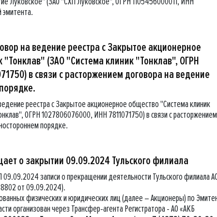
ие Луковское" (ЗАО "СХП Луковское", ОГРН 1105456000011, ИНН
й эмитента.
овор на ведение реестра с Закрытое акционерное
 "Тонклав" (ЗАО "Система клиник "Тонклав", ОГРН
71750) в связи с расторжением договора на ведение
 порядке.
 ведение реестра с Закрытое акционерное общество "Система клиник
Тонклав", ОГРН 1027806076000, ИНН 7811071750) в связи с расторжение
дностороннем порядке.
щает о закрытии 09.09.2024 Тульского филиала
 09.09.2024 записи о прекращении деятельности Тульского филиала А
8802 от 09.09.2024).
ованных физических и юридических лиц (далее – Акционеры) по Эмите
асти организован через Трансфер-агента Регистратора - АО «АКБ