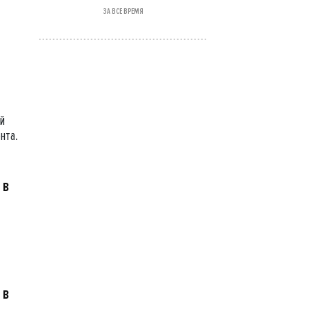
ЗА ВСЕ ВРЕМЯ
ый
нта.
 в
 в