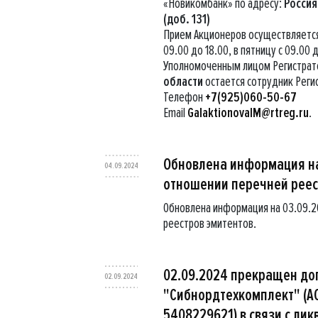
«Новикомбанк» по адресу:
Россия,
(доб. 131)
Прием Акционеров осуществляется 
09.00 до 18.00, в пятницу с 09.00 
Уполномоченным лицом Регистрато
области
остается сотрудник Реги
Телефон
+7(925)060-50-67
Email
GalaktionovaIM@rtreg.ru
.
Обновлена информация на
04.09.2024
отношении перечней реес
Обновлена информация на 03.09.
реестров эмитентов.
02.09.2024 прекращен до
02.09.2024
"Сибнордтехкомплект" (А
5408229621) в связи с ли