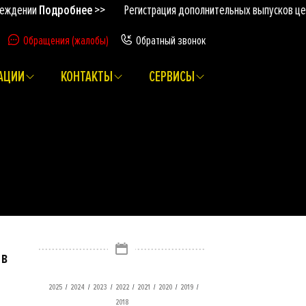
и
Подробнее >>
Регистрация дополнительных выпусков ценных б
Обращения (жалобы)
Обратный звонок
АЦИИ
КОНТАКТЫ
СЕРВИСЫ
 в
/
/
/
/
/
/
/
2025
2024
2023
2022
2021
2020
2019
2018