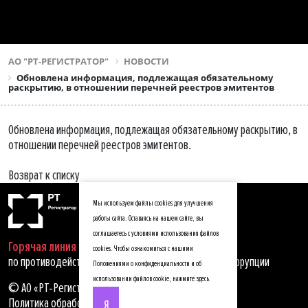
АО "РТ-РЕГИСТРАТОР"
НОВОСТИ
Обновлена информация, подлежащая обязательному
раскрытию, в отношении перечней реестров эмитентов
Обновлена информация, подлежащая обязательному раскрытию, в
отношении перечней реестров эмитентов.
Возврат к списку
Мы используем файлы cookies для улучшения
работы сайта. Оставаясь на нашем сайте, вы
соглашаетесь с условиями использования файлов
Горячая линия
cookies. Чтобы ознакомиться с нашими
по противодействию мошенничеству, хищениям и коррупции
Положениями о конфиденциальности и об
использовании файлов cookie,
нажмите здесь
.
© АО «РТ-Регистратор», 2025
Политика обработки персональных данных
Я