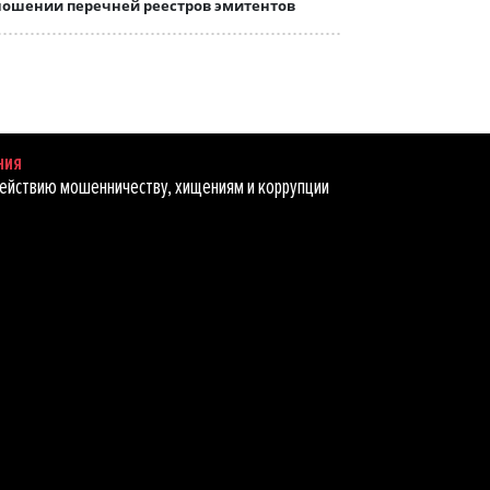
ношении перечней реестров эмитентов
ния
ействию мошенничеству, хищениям и коррупции