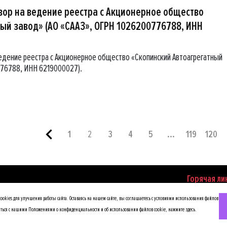
вор на ведение реестра с Акционерное общество
ый завод» (АО «СААЗ», ОГРН 1026200776788, ИНН
ведение реестра с Акционерное общество «Скопинский Автоагрегатный
776788, ИНН 6219000027).
1
2
3
4
5
...
119
120
Горячая ли
по противод
okies для улучшения работы сайта. Оставаясь на нашем сайте, вы соглашаетесь с условиями использования файлов
иться с нашими Положениями о конфиденциальности и об использовании файлов cookie,
нажмите здесь
.