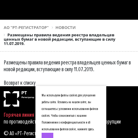
АО "РТ-РЕГИСТРАТОР"
НОВОСТИ
Размещены правила ведения реестра владельцев
ценных бумаг в новой редакции, вступающие в силу
11.07.2019.
Размещены правила ведения реестра владельцев ценных бумаг в
новой редакции, вступающие в силу 11.07.2019.
Возврат к списку
Мы используем файлы cookies для улучшения
работы сайта. Оставаясь на нашем сайте, вы
соглашаетесь с условиями использования файлов
Горячая линия
cookies. Чтобы ознакомиться с нашими
по противодействию мошенничеству, хищениям и коррупции
Положениями о конфиденциальности и об
использовании файлов cookie,
нажмите здесь
.
© АО «РТ-Регистратор», 2025