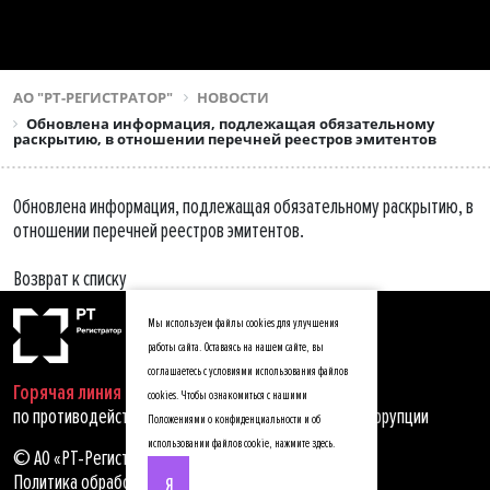
АО "РТ-РЕГИСТРАТОР"
НОВОСТИ
Обновлена информация, подлежащая обязательному
раскрытию, в отношении перечней реестров эмитентов
Обновлена информация, подлежащая обязательному раскрытию, в
отношении перечней реестров эмитентов.
Возврат к списку
Мы используем файлы cookies для улучшения
работы сайта. Оставаясь на нашем сайте, вы
соглашаетесь с условиями использования файлов
Горячая линия
cookies. Чтобы ознакомиться с нашими
по противодействию мошенничеству, хищениям и коррупции
Положениями о конфиденциальности и об
использовании файлов cookie,
нажмите здесь
.
© АО «РТ-Регистратор», 2025
Политика обработки персональных данных
Я