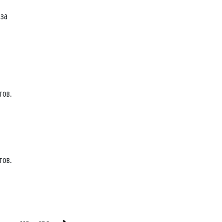
 за
тов.
тов.