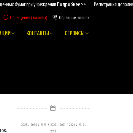
х бумаг при учреждении
Подробнее >>
Регистрация дополнительн
Обращения (жалобы)
Обратный звонок
АЦИИ
КОНТАКТЫ
СЕРВИСЫ
/
/
/
/
/
/
/
2025
2024
2023
2022
2021
2020
2019
тов.
2018