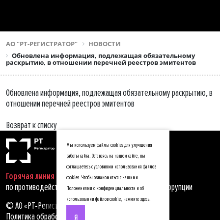
АО "РТ-РЕГИСТРАТОР"
НОВОСТИ
Обновлена информация, подлежащая обязательному
раскрытию, в отношении перечней реестров эмитентов
Обновлена информация, подлежащая обязательному раскрытию, в
отношении перечней реестров эмитентов
Возврат к списку
Мы используем файлы cookies для улучшения
работы сайта. Оставаясь на нашем сайте, вы
соглашаетесь с условиями использования файлов
Горячая линия
cookies. Чтобы ознакомиться с нашими
по противодействию мошенничеству, хищениям и коррупции
Положениями о конфиденциальности и об
использовании файлов cookie,
нажмите здесь
.
© АО «РТ-Регистратор», 2025
Политика обработки персональных данных
Я