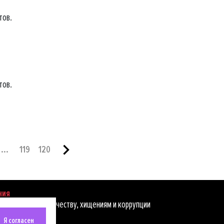
тов.
тов.
...
119
120
ния
ействию мошенничеству, хищениям и коррупции
Я согласен