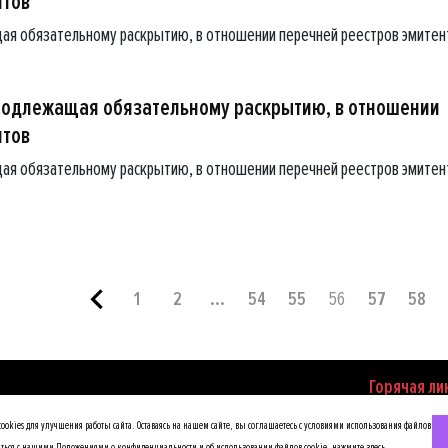
нтов
ая обязательному раскрытию, в отношении перечней реестров эмитен
подлежащая обязательному раскрытию, в отношении
нтов
ая обязательному раскрытию, в отношении перечней реестров эмитен
1
2
...
54
55
56
57
58
Горячая ли
по противод
okies для улучшения работы сайта. Оставаясь на нашем сайте, вы соглашаетесь с условиями использования файлов
иться с нашими Положениями о конфиденциальности и об использовании файлов cookie,
нажмите здесь
.