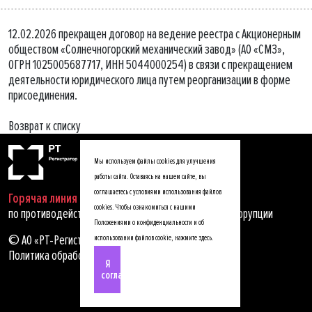
12.02.2026 прекращен договор на ведение реестра с Акционерным
обществом «Солнечногорский механический завод» (АО «СМЗ»,
ОГРН 1025005687717, ИНН 5044000254) в связи с прекращением
деятельности юридического лица путем реорганизации в форме
присоединения.
Возврат к списку
Мы используем файлы cookies для улучшения
работы сайта. Оставаясь на нашем сайте, вы
соглашаетесь с условиями использования файлов
Горячая линия
cookies. Чтобы ознакомиться с нашими
по противодействию мошенничеству, хищениям и коррупции
Положениями о конфиденциальности и об
© АО «РТ-Регистратор», 2025
использовании файлов cookie,
нажмите здесь
.
Политика обработки персональных данных
Я
согласен