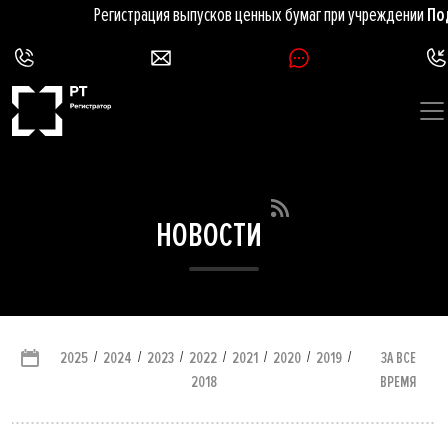
Регистрация выпусков ценных бумаг при учреждении
Подро
НОВОСТИ
/
/
/
/
/
/
/
ЗА ВСЕ
2025
2024
2023
2022
2021
2020
2019
ВРЕМЯ
2018