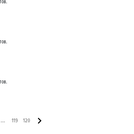
тов.
тов.
тов.
...
119
120