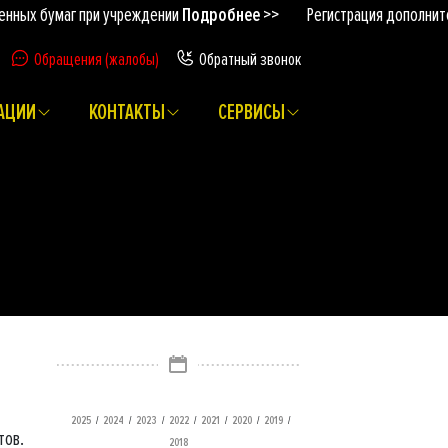
 бумаг при учреждении
Подробнее >>
Регистрация дополнительны
Обращения (жалобы)
Обратный звонок
АЦИИ
КОНТАКТЫ
СЕРВИСЫ
/
/
/
/
/
/
/
2025
2024
2023
2022
2021
2020
2019
тов.
2018