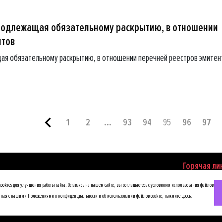
подлежащая обязательному раскрытию, в отношении
нтов
ая обязательному раскрытию, в отношении перечней реестров эмитен
1
2
...
93
94
95
96
97
Горячая ли
по противод
okies для улучшения работы сайта. Оставаясь на нашем сайте, вы соглашаетесь с условиями использования файлов
иться с нашими Положениями о конфиденциальности и об использовании файлов cookie,
нажмите здесь
.