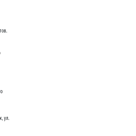
тов.
о
го
, ул.