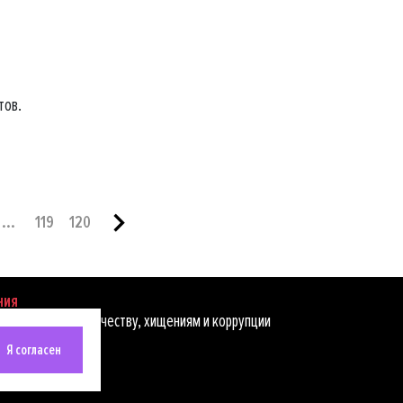
тов.
...
119
120
ния
ействию мошенничеству, хищениям и коррупции
Я согласен