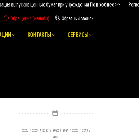
выпусков ценных бумаг при учреждении
Подробнее >>
Регистраци
Обращения (жалобы)
Обратный звонок
АЦИИ
КОНТАКТЫ
СЕРВИСЫ
/
/
/
/
/
/
/
2025
2024
2023
2022
2021
2020
2019
2018